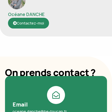
Océane DANCHE
Contactez-moi
On prends contact ?
Email
oceane.danche@be-toucan.fr